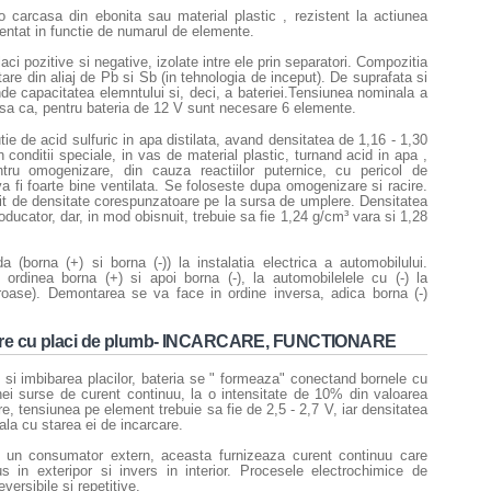
 carcasa din ebonita sau material plastic , rezistent la actiunea
mentat in functie de numarul de elemente.
laci pozitive si negative, izolate intre ele prin separatori. Compozitia
tare din aliaj de Pb si Sb (in tehnologia de inceput). De suprafata si
de capacitatea elemntului si, deci, a bateriei.Tensiunea nominala a
sa ca, pentru bateria de 12 V sunt necesare 6 elemente.
tie de acid sulfuric in apa distilata, avand densitatea de 1,16 - 1,30
 conditii speciale, in vas de material plastic, turnand acid in apa ,
ru omogenizare, din cauza reactiilor puternice, cu pericol de
va fi foarte bine ventilata. Se foloseste dupa omogenizare si racire.
olit de densitate corespunzatoare pe la sursa de umplere. Densitatea
ducator, dar, in mod obisnuit, trebuie sa fie 1,24 g/cm³ vara si 1,28
 (borna (+) si borna (-)) la instalatia electrica a automobilului.
ordinea borna (+) si apoi borna (-), la automobilelele cu (-) la
roase). Demontarea se va face in ordine inversa, adica borna (-)
oare cu placi de plumb- INCARCARE, FUNCTIONARE
 si imbibarea placilor, bateria se " formeaza" conectand bornele cu
nei surse de curent continuu, la o intensitate de 10% din valoarea
re, tensiunea pe element trebuie sa fie de 2,5 - 2,7 V, iar densitatea
onala cu starea ei de incarcare.
la un consumator extern, aceasta furnizeaza curent continuu care
s in exteripor si invers in interior. Procesele electrochimice de
versibile si repetitive.