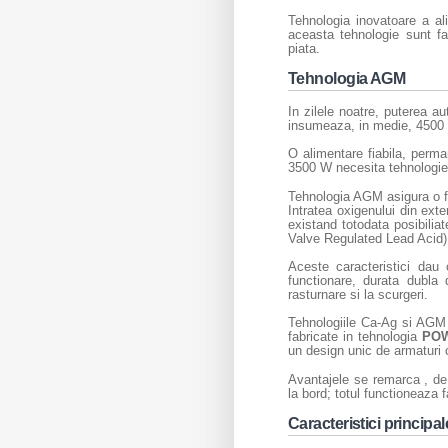
Tehnologia inovatoare a ali
aceasta tehnologie sunt fa
piata.
Tehnologia AGM
In zilele noatre, puterea au
insumeaza, in medie, 4500
O alimentare fiabila, perma
3500 W necesita tehnologi
Tehnologia AGM asigura o fix
Intratea oxigenului din ext
existand totodata posibilia
Valve Regulated Lead Acid)
Aceste caracteristici dau 
functionare, durata dubla 
rasturnare si la scurgeri.
Tehnologiile Ca-Ag si AGM a
fabricate in tehnologia
PO
un design unic de armaturi 
Avantajele se remarca , de
la bord; totul functioneaza 
Caracteristici principal