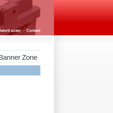
aterii uzate
Contact
Banner Zone