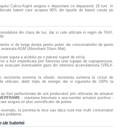
ajului Calciu-Argint asigura o depozitare ce depaseste 18 luni. In
bricate baterii care acopera 90% din tipurile de baterii cerute pe
tomobilului din clasa de lux, dar si cele utilizate in regim de TAXI,
 W.
nenta si de lunga durata pentru puteri ale consumatorilor de peste
e avansata AGM (Absorbant Glass Mat).
are sigura a acidului pe o patura/ suport de sticla.
erior a fost impiedicata prin folosirea unei supape de suprapresiune,
tea evacuarii eventualelor gaze din interiorul acumulatorului (VRLA-
.
o rezistenta extrema la vibratii, rezistenta extrema la cicluri de
de utilizare, debit triplu de energie dar si siguranta de 100% la
u fost perfectionate de unii producatori prin utilizarea de armaturi
WERFRAME
- stantarea brevetata a asa-numitei armaturi pozitive -
care asigura un plus semnificativ de putere.
 exemplu, la pornirea la rece sau daca sunt mai multi consumatori
fara probleme.
e ale bateriei