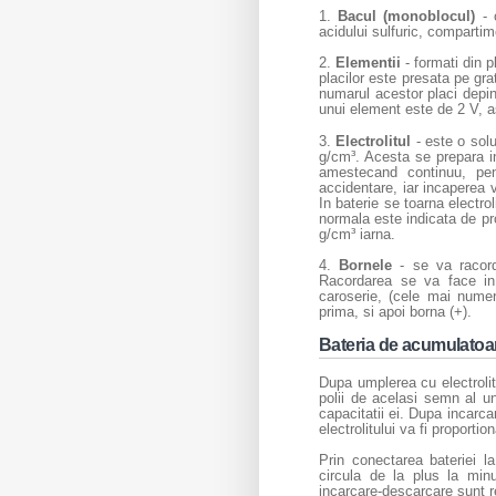
1.
Bacul (monoblocul)
- o
acidului sulfuric, comparti
2.
Elementii
- formati din p
placilor este presata pe gra
numarul acestor placi depin
unui element este de 2 V, a
3.
Electrolitul
- este o solu
g/cm³. Acesta se prepara in
amestecand continuu, pent
accidentare, iar incaperea 
In baterie se toarna electr
normala este indicata de pro
g/cm³ iarna.
4.
Bornele
- se va racorda
Racordarea se va face in 
caroserie, (cele mai nume
prima, si apoi borna (+).
Bateria de acumulat
Dupa umplerea cu electrolit
polii de acelasi semn al u
capacitatii ei. Dupa incarca
electrolitului va fi proporti
Prin conectarea bateriei 
circula de la plus la minu
incarcare-descarcare sunt re