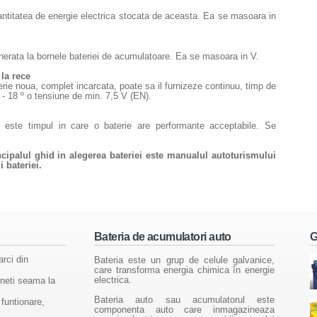
antitatea de energie electrica stocata de aceasta. Ea se masoara in
nerata la bornele bateriei de acumulatoare. Ea se masoara in V.
la rece
erie noua, complet incarcata, poate sa il furnizeze continuu, timp de
 - 18 º o tensiune de min. 7,5 V (EN).
i este timpul in care o baterie are performante acceptabile. Se
incipalul ghid in alegerea bateriei este manualul autoturismului
 bateriei.
Bateria de acumulatori auto
G
arci din
Bateria este un grup de celule galvanice,
care transforma energia chimica în energie
electrica.
ineti seama la
Bateria auto sau acumulatorul este
 funtionare,
componenta auto care inmagazineaza