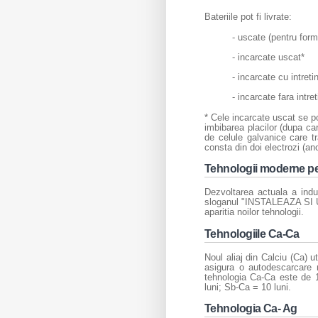
Bateriile pot fi livrate:
- uscate (pentru form
- incarcate uscat*
- incarcate cu intreti
- incarcate fara intre
* Cele incarcate uscat se po
imbibarea placilor (dupa car
de celule galvanice care t
consta din doi electrozi (ano
Tehnologii moderne p
Dezvoltarea actuala a indu
sloganul "INSTALEAZA SI U
aparitia noilor tehnologii.
Tehnologiile Ca-Ca
Noul aliaj din Calciu (Ca) u
asigura o autodescarcare 
tehnologia Ca-Ca este de 1
luni; Sb-Ca = 10 luni.
Tehnologia Ca- Ag