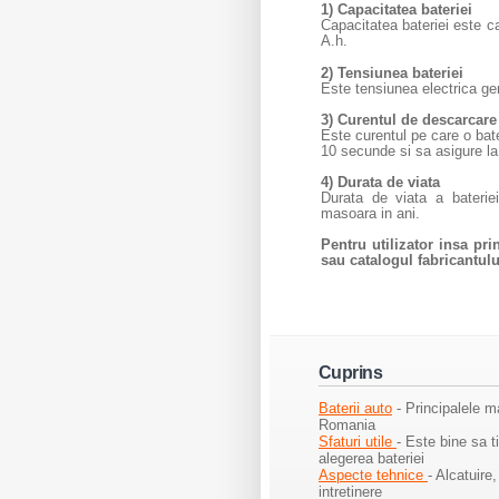
1) Capacitatea bateriei
Capacitatea bateriei este c
A.h.
2) Tensiunea bateriei
Este tensiunea electrica ge
3) Curentul de descarcare 
Este curentul pe care o bat
10 secunde si sa asigure la
4) Durata de viata
Durata de viata a baterie
masoara in ani.
Pentru utilizator insa pr
sau catalogul fabricantului
Cuprins
Baterii auto
- Principalele m
Romania
Sfaturi utile
-
Este bine sa t
alegerea bateriei
Aspecte tehnice
- Alcatuire,
intretinere