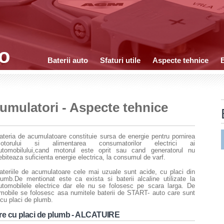
to
Baterii auto
Sfaturi utile
Aspecte tehnice
B
cumulatori - Aspecte tehnice
ateria de acumulatoare constituie sursa de energie pentru pornirea
otorului si alimentarea consumatorilor electrici ai
utomobilului,cand motorul este oprit sau cand generatorul nu
ebiteaza suficienta energie electrica, la consumul de varf.
ateriile de acumulatoare cele mai uzuale sunt acide, cu placi din
lumb.De mentionat este ca exista si baterii alcaline utilizate la
utomobilele electrice dar ele nu se folosesc pe scara larga. De
omobile se folosesc asa numitele baterii de START- auto care sunt
 cu placi de plumb.
re cu placi de plumb - ALCATUIRE