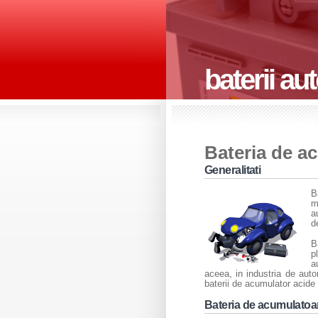
baterii au
Bateria de a
Generalitati
B
m
a
d
B
p
a
aceea, in industria de aut
baterii de acumulator acide
Bateria de acumulatoa