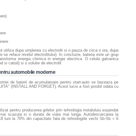
are)
nere
tinere
t utiliza dupa umplerea cu electrolit si o pauza de circa o ora, dupa
e se reface nivelul electrolitului). In concluzie, bateria este un grup
ransforma energia chimica in energie electrica. O celula galvanica
d si catod) si o solutie de electrolit.
entru automobile moderne
striei de baterii de acumulatoare pentru start-auto se bazeaza pe
ITA" (INSTALL AND FORGET). Acest lucru a fost posibil odata cu
tilizat pentru producerea grilelor prin tehnologia metaluluiu expandat
mai scazuta si o durata de viata mai lunga. Autodescarcarea la
8 luni la 70% din capacitate fata de tehnologiile vechi Sb-Sb = 6