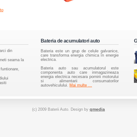
to
Bateria de acumulatori auto
G
arci din
Bateria este un grup de celule galvanice,
care transforma energia chimica în energie
electrica.
ineti seama la
Bateria auto sau acumulatorul este
 funtionare,
componenta auto care inmagazineaza
energia electrica necesara pornirii motorului
iului
si alimentarii consumatorilor
siti
autovehiculului.
Mai multe …
qmedia
(c) 2009 Baterii Auto. Design by