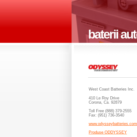
baterii au
West Coast Batteries Inc.
410 Le Roy Drive
Corona, Ca. 92879
Toll Free (888) 379-2555
Fax: (951) 736-3540
www.odysseybatteries.com
Produse ODDYSSEY